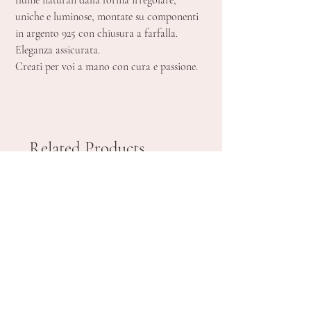
fiume naturali dalla forma irregolare,
uniche e luminose, montate su componenti
in argento 925 con chiusura a farfalla.
Eleganza assicurata.
Creati per voi a mano con cura e passione.
Related Products
novelty